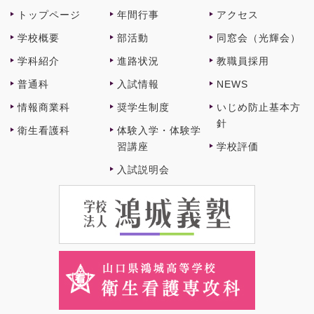
個人情報を第三者に開示いたしません。
トップページ
年間⾏事
アクセス
個人情報の安全対策
学校概要
部活動
同窓会（光輝会）
当校は、個人情報の正確性及び安全性確保のため
学科紹介
進路状況
教職員採⽤
に、セキュリティに万全の対策を講じています。
普通科
⼊試情報
NEWS
ご本人の照会
お問い合わせ者がご本人の個人情報の照会・修正・
情報商業科
奨学⽣制度
いじめ防止基本方
削除などをご希望される場合には、ご本人であるこ
針
衛⽣看護科
体験⼊学・体験学
とを確認の上、対応させていただきます。
習講座
学校評価
法令、規範の遵守と見直し
⼊試説明会
当校は、保有する個人情報に関して適用される日本
の法令、その他規範を遵守するとともに、本ポリシ
ーの内容を適宜見直し、その改善に努めます。
お問い合わせ
当校の個人情報の取扱に関するお問い合せは下記ま
でご連絡ください。
学校法人鴻城義塾 山口県鴻城高等学校
〒754-0077
山口県山口市小郡柳井田二丁目2番1号