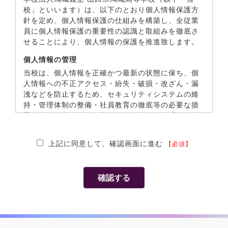
校」といいます）は、以下のとおり個人情報保護方
針を定め、個人情報保護の仕組みを構築し、全従業
員に個人情報保護の重要性の認識と取組みを徹底さ
せることにより、個人情報の保護を推進致します。
個人情報の管理
当校は、個人情報を正確かつ最新の状態に保ち、個
人情報への不正アクセス・紛失・破損・改ざん・漏
洩などを防止するため、セキュリティシステムの維
持・管理体制の整備・社員教育の徹底等の必要な措
置を講じ、安全対策を実施し個人情報の厳重な管理
を行います。
上記に同意して、確認画面に進む
個人情報の利用目的
【必須】
お預かりした個人情報は、当校からのご連絡やご案
内やご質問に対する回答として、電子メールや資料
のご送付に利用いたします。
個人情報の第三者への開示・提供の禁止
当校は、お預かりした個人情報を適切に管理し、法
令に基づき開示することが必要である場合を除き、