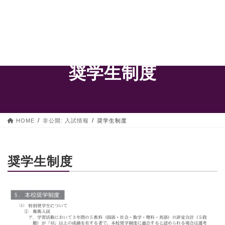
コ
ナ
ン
ビ
toggle
テ
ゲ
ン
ー
ツ
シ
へ
ョ
奨学⽣制度
ス
ン
キ
に
ッ
移
プ
動
HOME
非公開: ⼊試情報
奨学⽣制度
奨学生制度