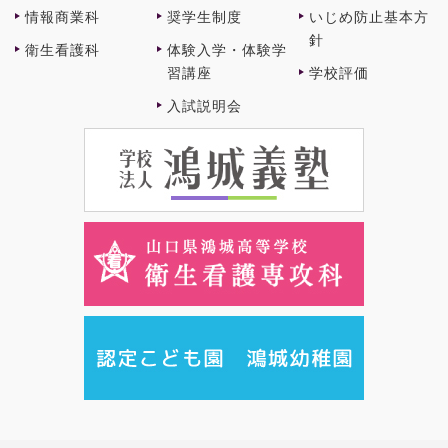
情報商業科
奨学⽣制度
いじめ防止基本方
針
衛⽣看護科
体験⼊学・体験学
習講座
学校評価
⼊試説明会