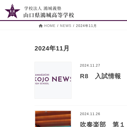
コ
ナ
ン
ビ
テ
ゲ
ン
ー
HOME
NEWS
2024年11月
ツ
シ
へ
ョ
ス
ン
2024年11月
キ
に
ッ
移
プ
動
2024.11.27
R8 入試情報
2024.11.26
吹奏楽部 第１