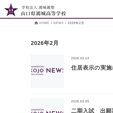
コ
ナ
ン
ビ
テ
ゲ
ン
ー
HOME
NEWS
2026年2月
ツ
シ
へ
ョ
ス
ン
2026年2月
キ
に
ッ
移
プ
動
2026.02.14
住居表示の実施
2026.02.05
二期入試 出願