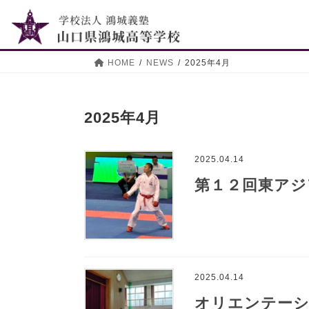
コ
ナ
ン
ビ
テ
ゲ
ン
ー
HOME
NEWS
2025年4月
ツ
シ
へ
ョ
ス
ン
2025年4月
キ
に
ッ
移
プ
動
2025.04.14
第１２回東アジ
2025.04.14
オリエンテーシ