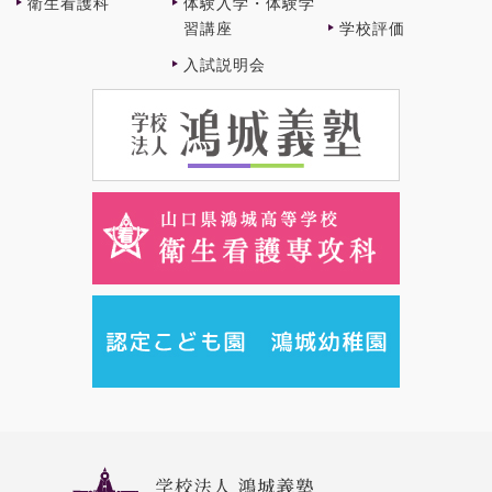
衛⽣看護科
体験⼊学・体験学
習講座
学校評価
⼊試説明会