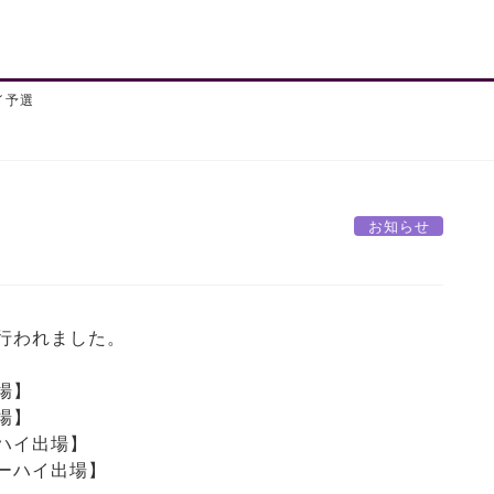
イ予選
お知らせ
行われました。
場】
場】
ハイ出場】
ハイ出場】