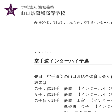
コ
ナ
ン
ビ
テ
ゲ
ン
ー
HOME
NEWS
お知らせ
空手道インターハ
ツ
シ
へ
ョ
ス
ン
キ
に
ッ
移
2023.05.31
プ
動
空手道インターハイ予選
先日、空手道部の山口県総合体育大会が
結果は
男子団体組手 優勝 【インターハイ出
女子団体組手 優勝 【インターハイ出
男子個人組手 優勝 田室 【インター
準優勝 金子 【インター