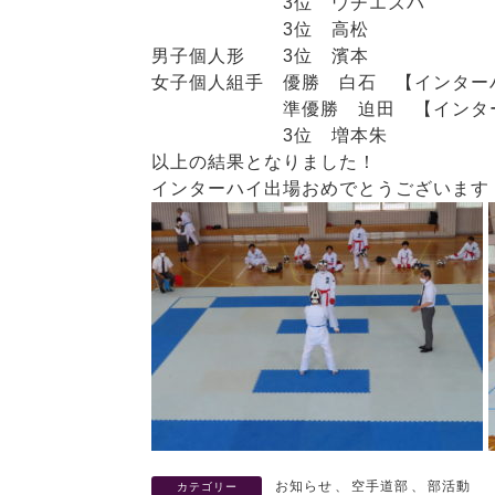
3位 ウチエズバ
3位 高松
男子個人形 3位 濱本
女子個人組手 優勝 白石 【インター
準優勝 迫田 【インター
3位 増本朱
以上の結果となりました！
インターハイ出場おめでとうございます
お知らせ
、
空手道部
、
部活動
カテゴリー