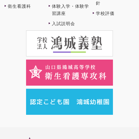
針
衛⽣看護科
体験⼊学・体験学
習講座
学校評価
⼊試説明会