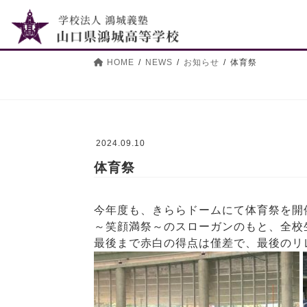
コ
ナ
ン
ビ
テ
ゲ
ン
ー
HOME
NEWS
お知らせ
体育祭
ツ
シ
へ
ョ
ス
ン
キ
に
ッ
移
2024.09.10
プ
動
体育祭
今年度も、きららドームにて体育祭を開
～笑顔満祭～のスローガンのもと、全校
最後まで赤白の得点は僅差で、最後のリ