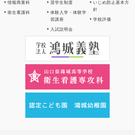
情報商業科
奨学⽣制度
いじめ防止基本方
針
衛⽣看護科
体験⼊学・体験学
習講座
学校評価
⼊試説明会