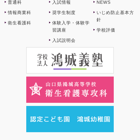
普通科
⼊試情報
NEWS
情報商業科
奨学⽣制度
いじめ防止基本方
針
衛⽣看護科
体験⼊学・体験学
習講座
学校評価
⼊試説明会