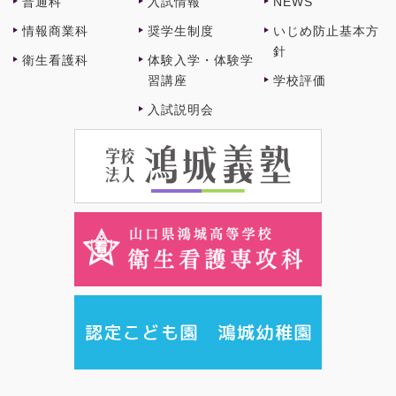
普通科
⼊試情報
NEWS
情報商業科
奨学⽣制度
いじめ防止基本方
針
衛⽣看護科
体験⼊学・体験学
習講座
学校評価
⼊試説明会