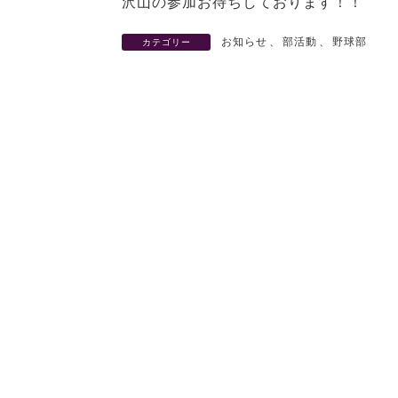
沢山の参加お待ちしております！！
お知らせ
、
部活動
、
野球部
カテゴリー