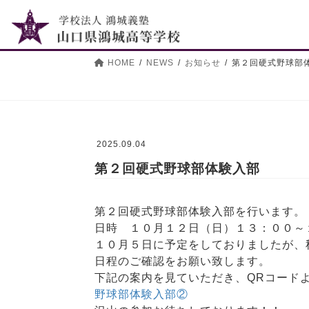
コ
ナ
ン
ビ
テ
ゲ
ン
ー
HOME
NEWS
お知らせ
第２回硬式野球
ツ
シ
へ
ョ
ス
ン
キ
に
ッ
移
2025.09.04
プ
動
第２回硬式野球部体験入部
第２回硬式野球部体験入部を行います。
日時 １０月１２日（日）１３：００～
１０月５日に予定をしておりましたが、
日程のご確認をお願い致します。
下記の案内を見ていただき、QRコード
野球部体験入部②