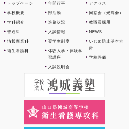
トップページ
年間⾏事
アクセス
学校概要
部活動
同窓会（光輝会）
学科紹介
進路状況
教職員採⽤
普通科
⼊試情報
NEWS
情報商業科
奨学⽣制度
いじめ防止基本方
針
衛⽣看護科
体験⼊学・体験学
習講座
学校評価
⼊試説明会