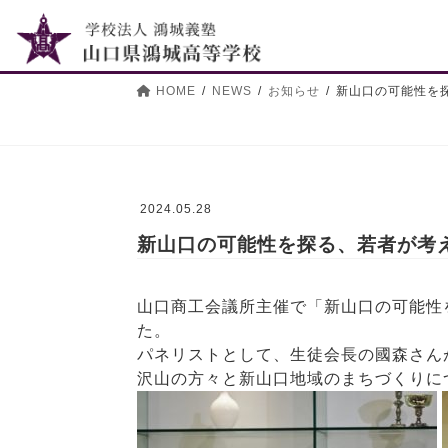
コ
ナ
ン
ビ
テ
ゲ
ン
ー
HOME
NEWS
お知らせ
新山口の可能性を
ツ
シ
へ
ョ
ス
ン
キ
に
ッ
移
2024.05.28
プ
動
新山口の可能性を探る、若者が考
山口商工会議所主催で「新山口の可能性
た。
パネリストとして、生徒会長の國森さん
沢山の方々と新山口地域のまちづくりに